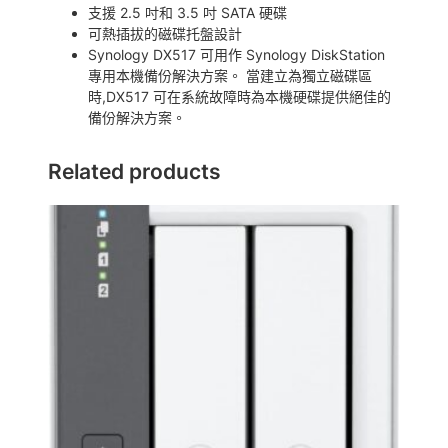
充
支援 2.5 吋和 3.5 吋 SATA 硬碟
裝
可熱插拔的磁碟托盤設計
置
Synology DX517 可用作 Synology DiskStation
D
專用本機備份解決方案。 當建立為獨立磁碟區
X
時,DX517 可在系統故障時為本機硬碟提供絕佳的
5
備份解決方案。
1
7
Related products
(
無
磁
碟
)
數
量