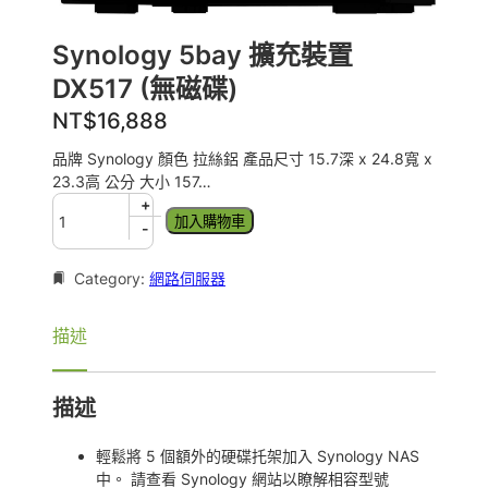
Synology 5bay 擴充裝置
DX517 (無磁碟)
NT$
16,888
品牌 Synology 顏色 拉絲鋁 產品尺寸 15.7深 x 24.8寬 x
23.3高 公分 大小 157…
S
+
加入購物車
y
-
n
o
Category:
網路伺服器
l
o
描述
g
y
5
描述
b
a
y
輕鬆將 5 個額外的硬碟托架加入 Synology NAS
擴
中。 請查看 Synology 網站以瞭解相容型號